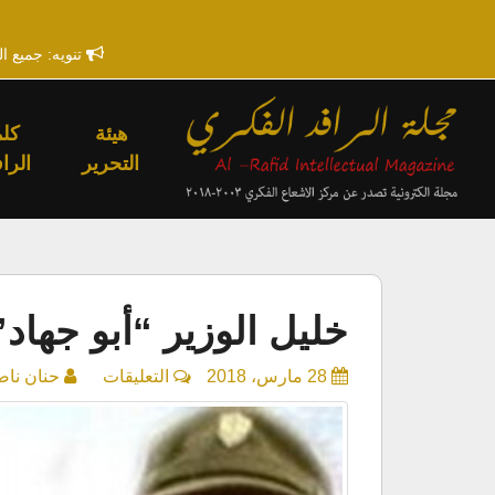
تنويه: جميع ا
هيئة
كلم
التحرير
الراف
خليل الوزير “أبو جه
على
28 مارس، 2018
التعليقات
حنان ناص
خليل
الوزير
“أبو
جهاد”..قصة