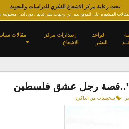
تحت رعاية مركز الاشعاع الفكري للدراسات والبحوث
لمقالات المنشورة على الموقع تعبر عن وجهات نظر كتابها ، دون أدنى مسئولية ع
ة
قواعد
إصدارات مركز
مقالات سياس
ــد
النشر
الاشعاع
اد”..قصة رجل عشق فلسطين
ر
شخصيات من الذاكرة