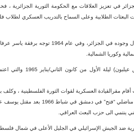
زائر في تعزيز العلاقات مع الحكومة الثورية الجزائرية ، ف
البعثات الطلابية وعلى السماح بالتدريب العسكري لطلاب فلس
أقام أول إتصالات مع البلدان الإشتراكية خلال وجود
الية وكوريا الشمالية.
خطط عملية نسف خط انابيب المي
اعتقل هو وياسرعرفات وعشرة أخرين من من
ينتمي الى حزب البعث العراقي.