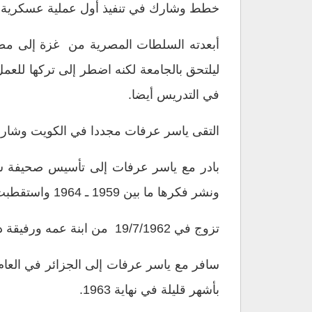
خطط وشارك في تنفيذ أول عملية عسكرية كبيرة”ن
أبعدته السلطات المصرية من غزة إلى مصر 
في التدريس أيضا.
التقى ياسر عرفات مجددا في الكويت وشارك معه
ونشر فكرها ما بين 1959 ـ 1964 واستقطبت من خلالها العديد من أعضاء المجموعات التنظيمية الثورية من الفلسطينيين المنتشرين في الدول العربية.
تزوج في 19/7/1962 من ابنة عمه ورفيقة دربه في الكفاح انتصار الوزير في غزة ، ورزقا بخمسة من الابناء والبنات.
بأشهر قليلة في نهاية 1963.