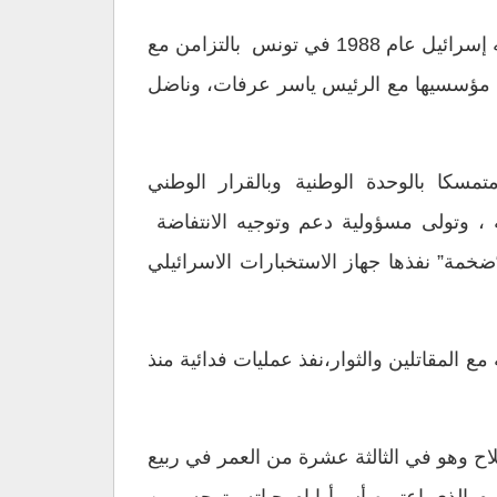
خليل الوزير”أبو جهاد”،سياسي فلسطيني مرموق وواحد من أهم قيادات حركة “فتح”وجناحها المسلح، إغتالته إسرائيل عام 1988 في تونس بالتزامن مع
حد مؤسسيها مع الرئيس ياسر عرفات، وناضل
تمسكا بالوحدة الوطنية وبالقرار الوطني
، وتولى مسؤولية دعم وتوجيه الانتفاضة
استشهاده في عملية اغتيال “ضخمة” نفذها جهاز الاستخبارات الاسرائيلي
المقاتلين والثوار،نفذ عمليات فدائية منذ
جِرَمع عائلته تحت تهديد السلاح وهو في الثالثة عشرة من العمر في ربيع