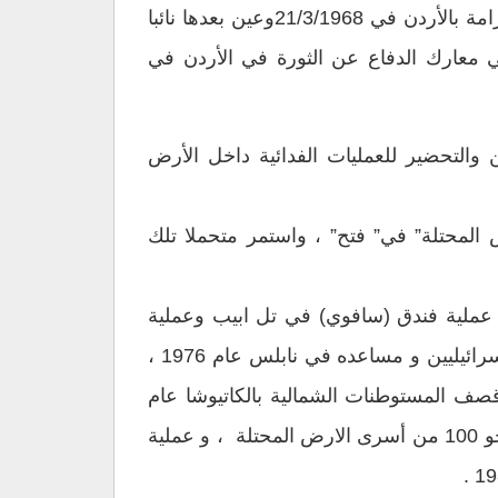
ساهم مع رفاقه في قيادة قوات الثورة الفلسطينية في التصدي لقوات الجيش الإسرائيلي في معركة الكرامة بالأردن في 21/3/1968وعين بعدها نائبا
ي معارك الدفاع عن الثورة في الأردن في
ب المقاتلين والتحضير للعمليات الفدائية داخل الأرض
ع الغربي ” الأرض المحتلة” في” فتح” ، واستمر متحملا تلك
 عملية فندق (سافوي) في تل ابيب وعملية
انفجار الشاحنة المفخخة في القدس في العام 1975 ، عملية قتل البرت ليفي كبير خبراء المتفجرات الإسرائيليين و مساعده في نابلس عام 1976 ،
احل “الشاطىء” بقيادةدلال المغربي في العام 1978 ، عملية قصف ميناء ايلات عام 1979 ، قصف المستوطنات الشمالية بالكاتيوشا عام
1981 ،أسر 8 جنود إسرائيليين في لبنان ومبادلتهم بنحو 4500 أسير لبناني و فلسطيني في جنوب لبنان ونحو 100 من أسرى الارض المحتلة ، و عملية