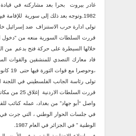
غادر بيروت بحرا بعد مشاركته في قيادة
1982.وتوجه بعد ذلك إلى سورية للإقامة فيها ، وواصل التردد على لبنان حيث كانت تتواجد وحدات من قوات الثورة الفلسطينية .
تولى ادارة حرب الاستنزاف ضد إسرائيل خلال العامين 1982-1983 
خلالها السيطرة على حركة فتح بدعم من الح
قاد معارك التصدي للمنشقين والقوات ال
،وحوصرا مع قوات الثورة فيها حتى 19 كانون الأول/ديسمبر 1983حين غادر طرابلس بحرا برفقة ياسر عرفات والقوات الفلسطينية.
قررت السلطات الاردنية إغلاق 25 من مكاتب المنظمة في الأردن وطلبت منه المغادرة خلال 24ساعة وتوجه بعدها إلى بغداد .
واصل “أبو جهاد” من بغداد، عمله كنائب للق
في جلسات الحوار الوطني ، التي جرت في ع
الوطنية ” في الجزائر في العام 1987.