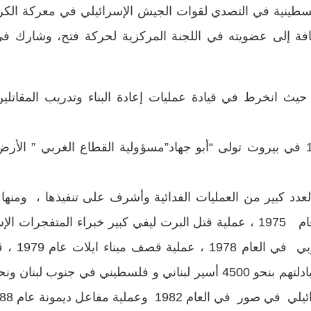
إضافة إلى عضويته في اللجنة المركزية لحركة فتح، وشارك ف
قه في العام 1971 إلى لبنان حيث انخرط في قيادة عمليات إعادة البناء وتدري
بعد اغتيال إسرائيل لكمال عدوان في 1973 في بيروت تولى “أبو جهاد”مسؤولية القطا
عدد كبير من العمليات الفدائية وأشرف على تنفيذها ، ومنها
عملية الس
1982 وعملية مفاعل ديمونة عام 1988 .