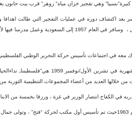
سبيا” وهي تفجير خزان مياه” زوهر” قرب بيت حانون بغزة يوم 1955
بعد اكتشاف دوره في عمليات التفجير التي طالت اهدافا و د
ليلتحق بالجامعة لكنه اضطر إلى تركها للعمل ، وسافر في العام 7
 في اجتماعات تأسيس حركة التحرير الوطني الفلسطيني خلال العا
بادر مع ياسر عرفات إلى تأسيس صحيفة شهرية في تش
سافر مع ياسر عرفات إلى الجزائر في العام 1963حيث تم تأسيس أول مكتب لحركة “ف