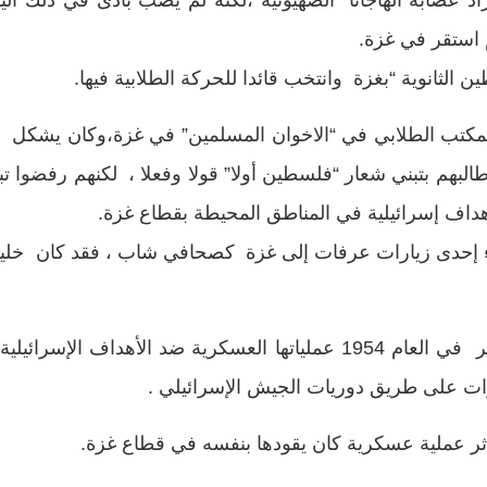
اد عصابة”الهاجانا” الصهيونية ،لكنه لم يصب بأذى في ذلك الي
م استقر في غزة.
لثانوية “بغزة وانتخب قائدا للحركة الطلابية فيها.
كتب الطلابي في “الاخوان المسلمين” في غزة،وكان يشكل بمبا
طالبهم بتبني شعار “فلسطين أولا” قولا وفعلا ، لكنهم رفضوا تب
داف إسرائيلية في المناطق المحيطة بقطاع غزة.
إلى ياسر عرفات في العام 1954 أثناء إحدى زيارات عرفات إلى غزة كصحافي شاب ،
بدأت أول “حلقة” مسلحة شكلها خليل الوزير في العام 1954 عملياتها العس
رات على طريق دوريات الجيش الإسرائيلي .