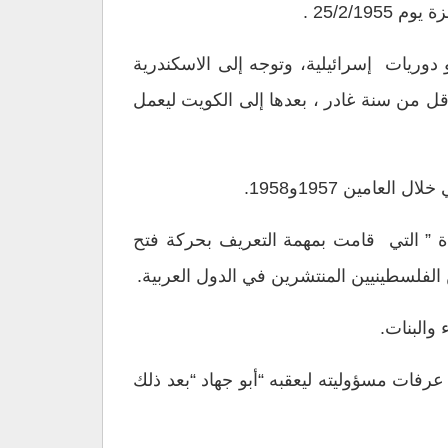
25/2/ .
وريات إسرائيلية، وتوجه إلى الاسكندرية
195 إلى السعودية وعمل مدرسا فيها لأقل من سنة غادر ، بعدها إلى الكويت ليعمل
مين 1957و1958.
رين الأول/نوفمبر 1959 هي”فلسطينناـ نداءالحياة ” التي قامت بمهمة التعريف بحركة فتح
تح” ، وتولى جمال عرفات مسؤوليته ليعقبه “أبو جهاد “بعد ذلك