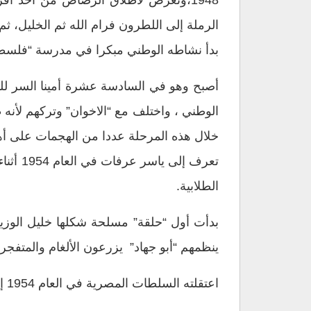
1948،وتعرض لاطلاق الرصاص من أحد افر
الرملة إلى اللطرون فرام الله ثم الخليل، ث
بدأ نشاطه الوطني مبكرا في مدرسة “فلسطين ا
أصبح وهو في السادسة عشرة أمينا السر للم
الوطني ، واختلف مع “الاخوان” وتركهم لأنه 
خلال هذه المرحلة عددا من الهجمات على أه
تعرف 
الطلابية.
ينظمهم “أبو جهاد” يزرعون الألغام والمتفج
اعتقلته السلطات المصرية في العام 1954 إثر عملية عسكرية كان يقودها بنفسه في قطاع غزة.