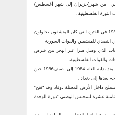
رائيلي من شهر(حزيران إلى شهر أغسطس)
قررت السلطات السورية منعه من “دخول الأراضي السورية أو الأراضي التي تديرها سورية” في صيف 1983 في الفترة التي كان المنشقون يحاولون
ي التصدي للمنشقين والقوات السورية
رفات الذي وصل سرا عبر البحر من قبرص
تولى رئاسة الجانب الفلسطيني في اللجنة الأردنية -الفلسطينية المشتركة لدعم الأهل في الأرض المحتلة منذ بداية العام 1984 إلى صيف1986 حين
مسلح داخل الأرض المحتلة ،وقاد وفد “فتح”
ثامنة عشرة للمجلس الوطني “دورة الوحدة