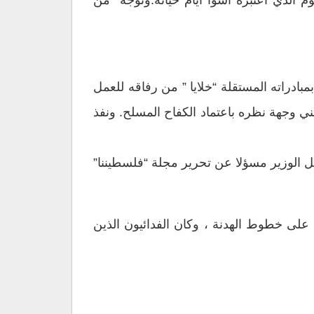
وم الذي اعتبره أسوأ ايام حياته.وتوجه من
دراته المستقلة “خلايا ” من رفاقه للعمل
ني وجهة نظره باعتماد الكفاح المسلح. ونفذ
 فقد كان خليل الوزير مسؤلا عن تحرير مجلة “فلسطيننا”
كرية ضد الأهداف الإسرائيلية على خطوط الهدنة ، وكان الفدائيون الذين