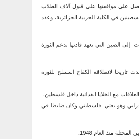
حصل على موافقتها على قبول آلاف الطلاب
طينين في الكلية الحربية الجزائرية، وعقد
ه في الجزائر، وفي عام 1964 توجه برفقة ياسر عرفات إلى الصين التي تعهد قادتها بدعم الثورة
اه (نفق عيلبون) ليلة الأول من كانون الثاني/يناير 1965 والتي اعتمدت تاريخا لانطلاقة الكفاح المسلح للثورة
اضلي “فتح” في دمشق قي شباط 1966 بعد مقتل يوسف عرابي وهو بعثي فلسطيني وكان ضابطا في