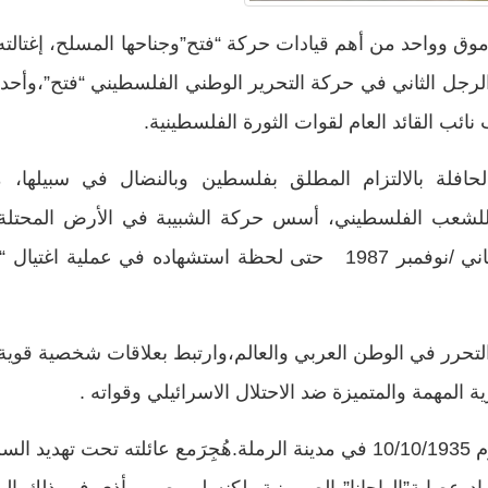
ر الرجل الثاني في حركة التحرير الوطني الفلسطيني “فتح”،وأ
نائب القائد العام لقوات الثورة الفلسطينية.
حافلة بالالتزام المطلق بفلسطين وبالنضال في سبيلها، م
 للشعب الفلسطيني، أسس حركة الشبيبة في الأرض المحتلة 
الشعبية الأولى منذ انطلاقتها في تشرين الثاني /نوفمبر 1987 حتى لحظة 
حرر في الوطن العربي والعالم،وارتبط بعلاقات شخصية قوية مع 
المهمة والمتميزة ضد الاحتلال الاسرائيلي وقواته .
ولد خليل ابراهيم محمود الوزير “أبو جهاد” يوم 10/10/1935 في مدينة الرملة.هُ