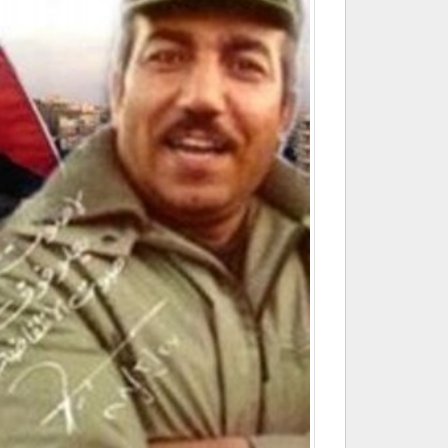
رجل
عشق
فلسطين
مغلقة