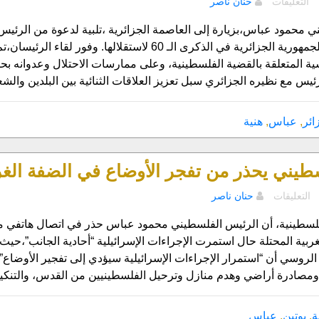
التعليقات
حنان ناصر
لقاء
عباس
 محمود عباس،بزيارة إلى العاصمة الجزائرية ،تلبية لدعوة من الرئيس
وهنية
الاحتفالات الرسمية للجمهورية الجزائرية في الذكرى الـ 0
ضمن
ية المتعلقة بالقضية الفلسطينية، وعلى ممارسات الاحتلال وعدوانه 
احتفالات
رئيس مع نظيره الجزائري سبل تعزيز العلاقات الثنائية بين البلدين والش
استقلال
الجزائر
مغلقة
ائر
,
عباس
,
هنية
طيني يحذر من تفجر الأوضاع في الضفة الغر
على
التعليقات
حنان ناصر
الرئيس
الفلسطيني
فلسطينية، أن الرئيس الفلسطيني محمود عباس حذر في اتصال هاتفي مع
يحذر
ربية المحتلة حال استمرت الإجراءات الإسرائيلية “أحادية الجانب”،حي
من
لروسي أن “استمرار الإجراءات الإسرائيلية سيؤدي إلى تفجير الأوضاع”
تفجر
مصادرة أراضي وهدم منازل وترحيل الفلسطينيين من القدس، والتنكي
الأوضاع
في
الضفة
ة
,
بوتين
,
عباس