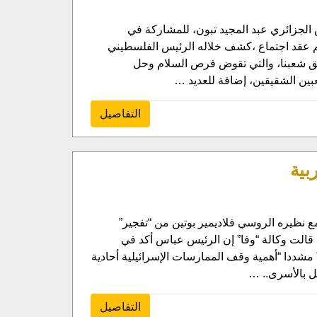
 الجزائري عبد المجيد تبون، للمشاركة في
6 لاستقلالها. وفور لقاء الرئيسان،تم عقد اجتماع ،كشف خلاله الرئيس الفلسطيني
بحق شعبنا، والتي تقوض فرص السلام وحل
عبين الشقيقين، إضافة للعديد …
التفاصيل
بية
 نظيره الروسي فلاديمير بوتين من “تفجير”
ث قالت وكالة “وفا” إن الرئيس عباس أكد في
 مشددا “أهمية وقف الممارسات الإسرائيلية أحادية
ل بالأسرى.. …
التفاصيل