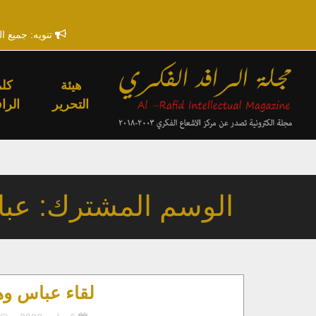
تنويه: جميع ا
هيئة
كلم
التحرير
الراف
الوسم المشترك: عب
لقاء عباس وه