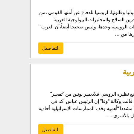
وليا وقانونيا، لروسيا للدفاع عن أمنها القومي ،من
خزين السلاح والمختبرات البيولوجية الغربية
وات الروسية وحدها، وليس صحيحا أيضاً،أن الغرب”
ورها من …
التفاصيل
بية
 نظيره الروسي فلاديمير بوتين من “تفجير”
ث قالت وكالة “وفا” إن الرئيس عباس أكد في
 مشددا “أهمية وقف الممارسات الإسرائيلية أحادية
ل بالأسرى.. …
التفاصيل