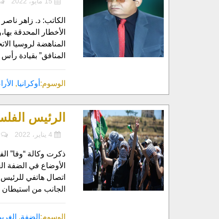
15 مايو، 2022
الكاتب: د. زاهر ناصر 
الأخطار المحدقة بها،و
المناهضة لروسيا الات
المنافق” بقيادة رأس 
الوسوم:
أوكرانيا
,
الأر
الرئيس الفلس
4 يناير، 2022
ذكرت وكالة “وفا” ال
الأوضاع في الضفة الغ
اتصال هاتفي للرئيس ا
الجانب من استيطان و
الوسوم:
الضفة
,
الغربي