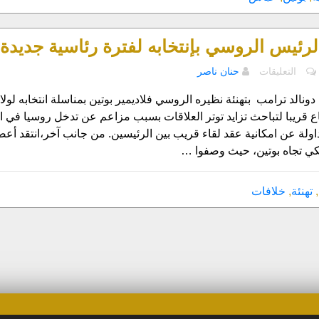
الغربية
مغلقة
لرئيس الروسي بإنتخابه لفترة رئاسية جديدة
على
التعليقات
حنان ناصر
ترامب
يهنئ
ونالد ترامب بتهنئة نظيره الروسي فلاديمير بوتين بمناسلة انتخابه لولاي
الرئيس
ع قريبا لتباحث تزايد توتر العلاقات بسبب مزاعم عن تدخل روسيا في الا
الروسي
تداولة عن امكانية عقد لقاء قريب بين الرئيسين. من جانب آخر،انتقد 
بإنتخابه
يكي تجاه بوتين، حيث وصفوا …
لفترة
رئاسية
جديدة
,
تهنئة
,
خلافات
مغلقة