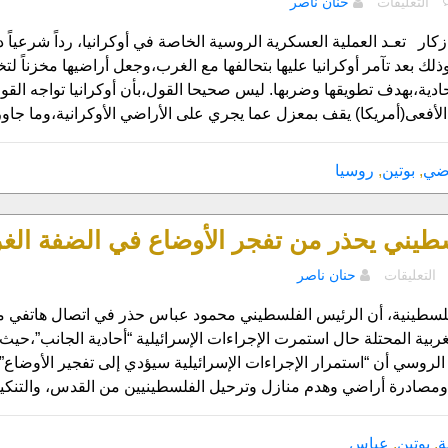
التعليقات
حنان ناصر
التـأمـر
الغــربــي”
زكار تعـد العملية العسكرية الروسية الخاصة في أوكرانيا، رداً شرعياً د
المكشوف”
ذلك بعد تآمر أوكرانيا عليها بتحالفها مع الغرب،وجعل أراضيها مخزناً لت
على
حادية،بهدف تطويقها وضربها. ليس صحيحا القول،بأن أوكرانيا تواجه الق
روسيا..!
الأفعى(أمريكا) يقف بمعزل عما يجري على الأراضي الأوكرانية،وما جا
مغلقة
اضي
,
بوتين
,
روسيا
طيني يحذر من تفجر الأوضاع في الضفة الغر
على
التعليقات
حنان ناصر
الرئيس
الفلسطيني
فلسطينية، أن الرئيس الفلسطيني محمود عباس حذر في اتصال هاتفي مع
يحذر
ربية المحتلة حال استمرت الإجراءات الإسرائيلية “أحادية الجانب”،حي
من
لروسي أن “استمرار الإجراءات الإسرائيلية سيؤدي إلى تفجير الأوضاع”
تفجر
مصادرة أراضي وهدم منازل وترحيل الفلسطينيين من القدس، والتنكي
الأوضاع
في
الضفة
ة
,
بوتين
,
عباس