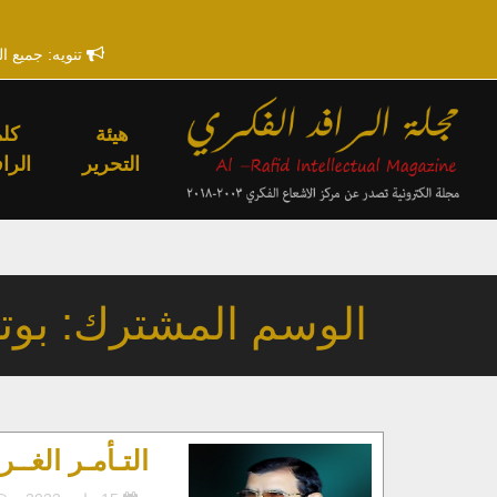
تنويه: جميع ا
هيئة
كلم
التحرير
الراف
الوسم المشترك: بوت
التـأمـر الغـ