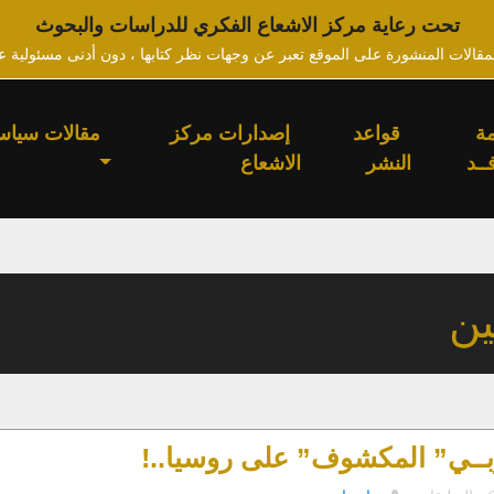
تحت رعاية مركز الاشعاع الفكري للدراسات والبحوث
لمقالات المنشورة على الموقع تعبر عن وجهات نظر كتابها ، دون أدنى مسئولية ع
ة
قواعد
إصدارات مركز
مقالات سياس
ــد
النشر
الاشعاع
ين
ـربــي” المكشوف” على روسيا..!
على