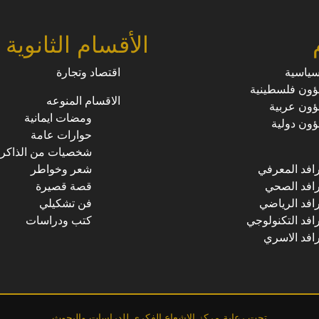
الأقسام الثانوية
سياسية
اقتصاد وتجارة
ون فلسطينية
الاقسام المنوعه
ون عربية
ومضات ايمانية
ون دولية
حوارات عامة
شخصيات من الذاكرة
رافد المعرفي
شعر وخواطر
رافد الصحي
قصة قصيرة
رافد الرياضي
فن تشكيلي
رافد التكنولوجي
كتب ودراسات
رافد الاسري
تحت رعاية مركز الاشعاع الفكري للدراسات والبحوث