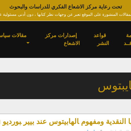
تحت رعاية مركز الاشعاع الفكري للدراسات والبحوث
لمقالات المنشورة على الموقع تعبر عن وجهات نظر كتابها ، دون أدنى مسئولية ع
ة
قواعد
إصدارات مركز
مقالات سياس
ــد
النشر
الاشعاع
ايبتوس
ق‍دية ومفهوم ‍الهابيتوس عند بيير ‍بورديو Pierre Bourdieu
على