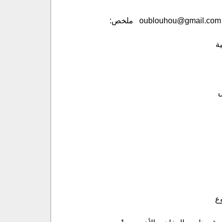
الدكتور: محمد اوبلوهو الكلية متعددة التخصصات – اسفي جامعة القاضي عياض – مراكش. oublouhou@gmail.com ملخص:
ة
س
وع