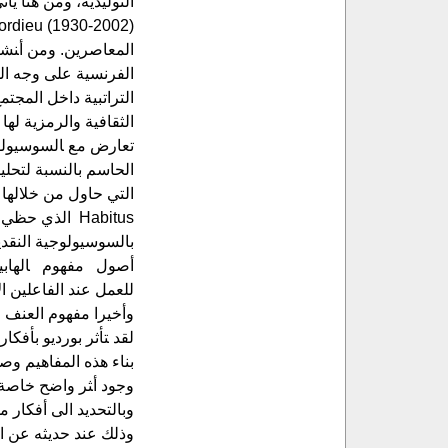
المعاصرين. ومن أ‍نشط
الفرنسية على وجه الخص
التراتبية داخل المجتم
الثقافية والرمزية لها
تعارض مع ‍السوسيولوج
الحاسم بالنسبة لتحل
التي حاول من خلالها 
Habitus الذي
بالسوسيولوجية‍ النقد
ل‍قد ‍تأثر بورديو بأف
بناء هذه المفاهيم وصي