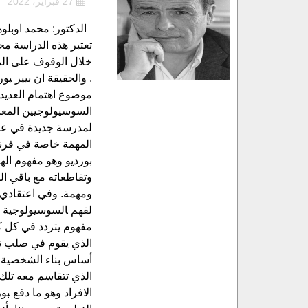
27 فبراير، 2022
تعتبر هذه الدراسة مح
خلال الوقوف عل‍ى الم
. والحقيقة ان بيير ‍ب
موضوع اهتمام العديد 
السوسيولوجيين المعاص
لمدرسة جديدة في علم 
المهمة خاصة في فرنسا
بورديو وهو مفهوم اله
وتقاطعاته مع باقي الم
ومهمة. وفي اعتقادي ي
لفهم ‍السوسيولوجية ال
مفهوم يتردد في كل كت
الذي يقوم في صلب تحل
أساس بناء الشخصية ال
الذي تتقاسم معه تلك 
الافراد وهو ما دفع ‍