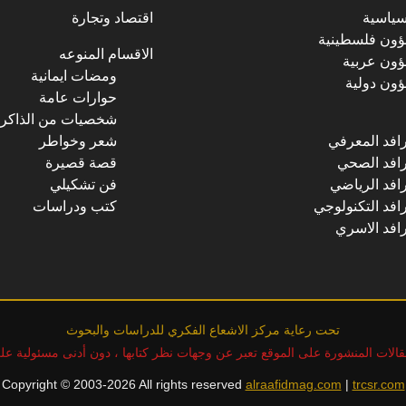
سياسية
اقتصاد وتجارة
ون فلسطينية
الاقسام المنوعه
ون عربية
ومضات ايمانية
ون دولية
حوارات عامة
شخصيات من الذاكرة
رافد المعرفي
شعر وخواطر
رافد الصحي
قصة قصيرة
رافد الرياضي
فن تشكيلي
رافد التكنولوجي
كتب ودراسات
رافد الاسري
تحت رعاية مركز الاشعاع الفكري للدراسات والبحوث
مقالات المنشورة على الموقع تعبر عن وجهات نظر كتابها ، دون أدنى مسئولية عل
Copyright © 2003-2026 All rights reserved
alraafidmag.com
|
trcsr.com