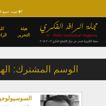
تنويه: جميع ا
هيئة
كلم
التحرير
الراف
الوسم المشترك: اله
السوسيولوجيا‍ الن