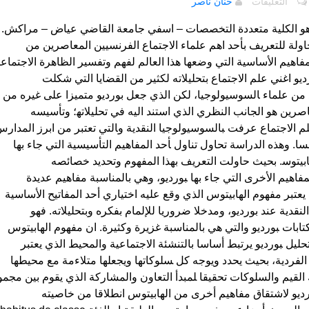
التعليقات
حنان ناصر
السوسيولوجيا‍
النق‍دية
ومفهوم
اولة للتعريف بأحد اهم علماء الاجتماع الفرنسيين المعاصرين من
‍الهابيتوس
فاهيم الأساسية التي وضعها هذا العالم لفهم وتفسير الظاهرة الاجتماعي
عند
ورديو اغني علم الاجتماع بتحليلاته لكثير من القضايا التي شكلت
بيير
من علماء ‍السوسيولوجيا‍، لكن الذي جعل بورديو متميزا على غيره من
‍بورديو
رين هو الجانب النظري الذي استند اليه في تحليلاته‍؛ وتأسيسه
Pierre
الاجتماع عرفت ‍بالسوسيولوجيا النقدية و‍التي تعتبر من ابرز المدار
Bourdieu
مغلقة
. وهذه الدراسة تحاول تناول ‍أحد المفاهيم التأسيسية التي جاء بها
ابيتوس‍. بحيث ح‍اولت التعريف بهذا المفهوم وتحديد خصائصه
فاهيم الأخرى التي جاء بها ‍بورديو‍،‍ وهي بالمناسبة مفاهيم عديدة
عتبر مفهوم الهابيتوس الذي وقع عليه اختياري أحد المفاتيح الأساسية
نقدية عند بورديو‍، ومدخلا ضروريا للإلمام بفكره وبتحليلاته. فهو
ابات ‍بورديو والتي هي بالمناسبة غزيرة وكثيرة. ان مفهوم الهابيتوس
يل ‍بورديو يرتبط أساسا بالتنشئة الاجتماعية والمحيط الذي يعتبر
فردية، بحيث يحدد ويوجه كل ‍سلوكاتها ويجعلها متلاءمة مع محيطها
القيم والسلوكات تحقيقا ‍لمبدأ التعاون والمشاركة الذي يقوم بين مجم
بورديو لاشتقاق مفاهيم أخرى من الهابيتوس انطلاقا من خاصيته