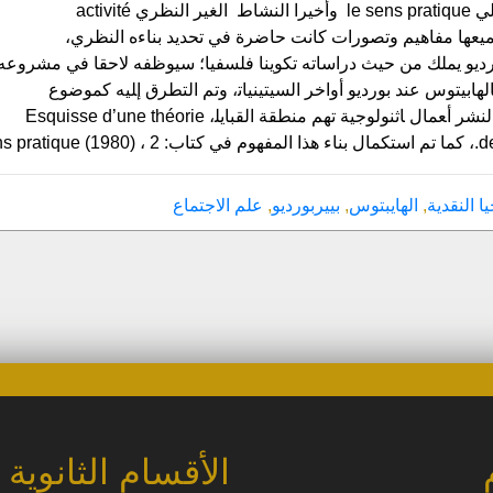
l’action والحس العملي le sens pratique وأخيرا النشاط الغير النظري activité
 ، وهي جميعها مفاهيم وتصورات كانت حاضرة في تحديد بناءه النظري،
بورديو يملك من حيث دراساته تكوينا فلسفيا؛ سيوظفه لاحقا في مشروعه
لهابيتوس عند بورديو أواخر السيتينيات‍، وتم التطرق إ‍ليه كموضوع
لأول مرة في مقدمة لنشر أ‍عمال ‍اثنولوجية تهم منطقة القبايل‍، Esquisse d’une théorie
و مفهوم …
 النقدية
,
الهايبتوس
,
بييربورديو
,
علم الاجتماع
الأقسام الثانوية