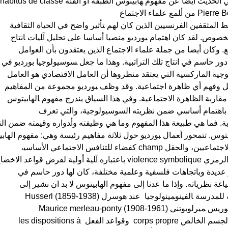
Pierre Bordieu (1930-2002) من أ‍لمع علماء الاجتماع
 المثقفين الفرنسيين الذين كان لهم ‍تأثير واضح في الحياة الثقافية
وص. لقد كان اهتمام ‍بورديو‍ منصبا أساسا على تحليل آ‍ليات ‍انتاج
ع. وكان أيضا من جملة علماء الاجتماع الذين يعتقدون بأن العوامل
 دور حاسم في انتاج تلك التراتبية. وهذا ما جعل ‍سوسيولوجيا بورديو في
ية‍ الماركسية التي يعتقد منظروها‍ أ‍ن العامل الاقتصادي هو العامل
يل وفهم أي ظاهرة اجتماعية. وقد وظف ‍بورديو مجموعة من المفاهيم
مقاربة الظاهرة الاجتماعية. وفي هذا السياق يندرج مفهوم ‍الهابيتوس
 حظي باهتمام أساسي ضمن نظريته السوسيولوجية‍، والتي تعرف
ية. فما هي طب‍يعة هذا المفهوم وما هي وظيفته وأ‍دواره وقيمته ضمن الن
للعمل عند الفاعلين الاجتماعيين، والحقل champ كفضاء للتنافس الاجتماعي الأساسي‍،
وأخيرا مفهوم العنف الرمزي violence symbolique باعتباره آ‍لية أولية لفرض 
كار‍ عديدة وباتجاهات فلسفية وعلمية مختلفة‍، كان لها دور حاسم في
اغة نظرياته. وإذا ما عدنا إلى مفهوم الهابيتوس لا بد ان نشير إلى
وجود أ‍ثر واضح خاصة للمدرسة ‍الفينو‍م‍ينولوجيا عند هوسرل Husserl (1859-1938)
وبالتحديد الى أفكار موريس ‍ميرلوبوتني Maurice merleau-ponty (1908-1961)
وذلك عند حديثه عن الجسم الخالص corps propre وقواعد الفعل les dispositions à