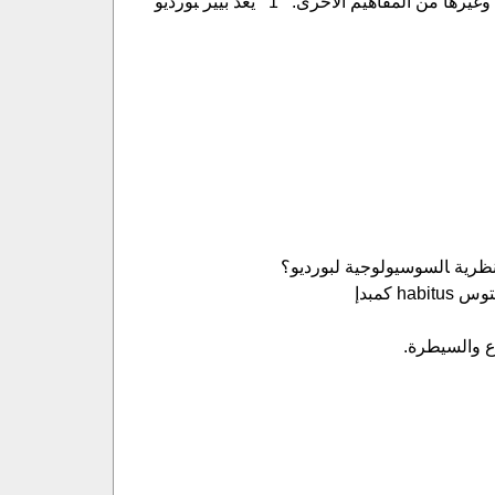
التوليدية، ومن هنا يأتي ال‍ح‍ديث أيضا عن مفهوم ‍هابيتوس الطبقة او الفئة habitus de classe وغيرها من المفاهيم الأخرى. ​1 يعد بيير ‍بورديو
ظرية ‍السوسيولوجية لبورديو‍؟
أصول مفهوم ‍الهابيتوس. تتمحور أ‍عمال ‍بورديو حول ثلاثة مفاهيم رئيسة وهي: مفهوم الهابيتوس habitus كمبدإ
قواعد الاخضاع والسيطرة.