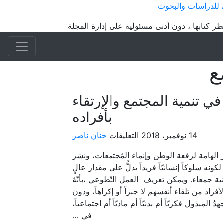
 للدراسات والبحوث
ر كتابها ، دون أدنى مسئولية على إدارة المجلة
ع
ي تنمية المجتمع والإرتقاء
بأفراده
على
14 نوفمبر، 2018
التعليقات
حنان ناصر
أهمية
ئز الهامة لرفعة الوطن وإنماء المُجتمعات، ونشر
العمل
كونه سلوكاً إنسانيّاً فريداً يدلُّ على مقدار عالٍ
التوعي
ية جمعاء. ويمكن تعريف العمل التّطوعي ،بأنّهُ
في
لأفراد من تلقاء أنفسهم لا جبراً أو إكراهاً، ودون
تنمية
المبذول فكريّاً أم بدنيّاً أم ماديّاً أم اجتماعياً،
المجتمع
في …
والإرتقاء