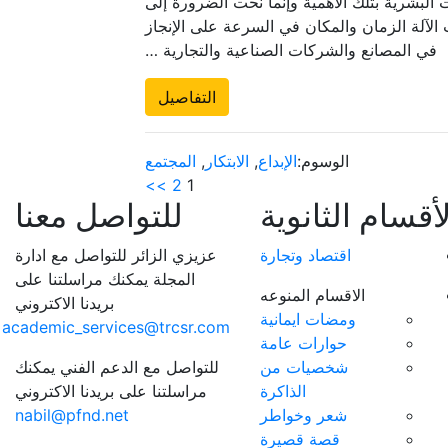
البشرية بتلك الأهمية وإنما نحت الضرورة إلى
كيف
 الآلة الزمان والمكان في السرعة على الإنجاز
نكتشفها؟؟!
في المصانع والشركات الصناعية والتجارية …
مغلقة
التفاصيل
الوسوم:
الإبداع
,
الابتكار
,
المجتمع
>>
2
1
لأقسام الثانوية
للتواصل معنا
اقتصاد وتجارة
عزيزي الزائر للتواصل مع ادارة
المجلة يمكنك مراسلتنا على
الاقسام المنوعه
بريدنا الاكتروني
ومضات ايمانية
academic_services@trcsr.com
حوارات عامة
شخصيات من
للتواصل مع الدعم الفني يمكنك
الذاكرة
مراسلتنا على بريدنا الاكتروني
شعر وخواطر
nabil@pfnd.net
قصة قصيرة