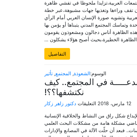
تمعات العربية،تزايدا ملحوظا في تفشي ظاهرة
الشعوذة..
ان تقف وراءها وتغذيها جهات مشبوهة،عبر خطة
وتأثيراتها
ربية وتشويه صورة الإنسان العربي أمام الرأي
على
 وتماسك المجتمع المدني يتبناها أو يؤمن بها
المجتمع
هذه الظاهرة أناس دجالون ومشعوذون يقومون
مغلقة
لظاهرة الخطيرة،بحيث أصبح هؤلاء يشكلون …
التفاصيل
الوسوم:
الشعوذة
,
المجتمع
,
تأثير
دعـــــة في المجتمع.. كيف
نكتشفها؟؟!
على
12 مارس، 2018
التعليقات
دكتور زاهر زكار
الطاقات
الإبداع شكل راق من النشاط والخلاقية الإنسانية
الـمبدعـــــة
لماضي مشكلة هامة من مشكلات البحث العلمي
في
ت.. فبعد أن حلّت الآلة في المصانع والإدارات
المجتمع..