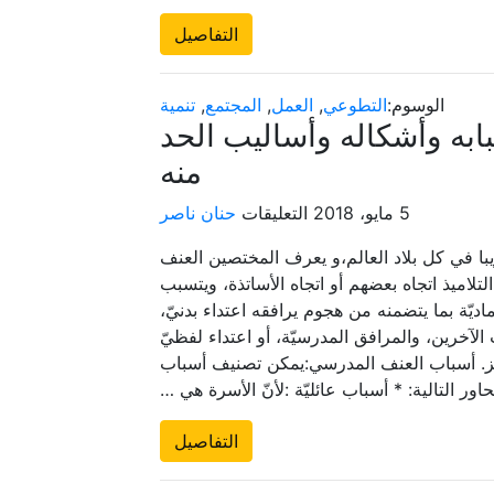
بأفراده
التفاصيل
مغلقة
الوسوم:
التطوعي
,
العمل
,
المجتمع
,
تنمية
به وأشكاله وأساليب الحد
منه
على
5 مايو، 2018
التعليقات
حنان ناصر
العنف
ا في كل بلاد العالم،و يعرف المختصين العنف
المدرسي..أسبابه
تلاميذ اتجاه بعضهم أو اتجاه الأساتذة، ويتسبب
وأشكاله
ديّة بما يتضمنه من هجوم يرافقه اعتداء بدنيّ،
وأساليب
الآخرين، والمرافق المدرسيّة، أو اعتداء لفظيّ
الحد
نابز. أسباب العنف المدرسي:يمكن تصنيف أسباب
منه
ور التالية: * أسباب عائليّة :لأنّ الأسرة هي …
مغلقة
التفاصيل