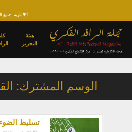
تنويه: جميع ا
هيئة
كلم
التحرير
الراف
الوسم المشترك: الق
تسليط الضوء 