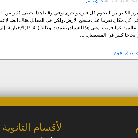
التعليقات
حنان ناصر
تسليط
الضوء
رز الكثير من النجوم كل فترة وأخرى،وفي وقتنا هذا يحظى كثير من الل
على
 كل مكان تقريبا على سطح الارض،ولكن في المقابل هناك ايضا لاعبين ي
نجوم
سوف يحظون بشهرة عالمية عما 
واعدة
 نجاحا كبير في المستقبل. …
في
عالم
كرة
,
كرة
,
نجوم
القدم
مغلقة
الأقسام الثانوية