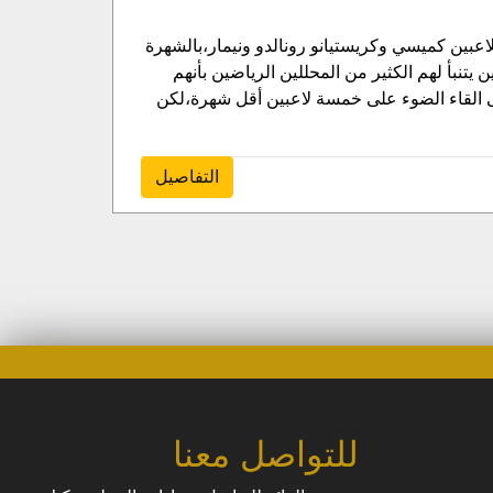
اعبين كميسي وكريستيانو رونالدو ونيمار،بالشهرة
تنبأ لهم الكثير من المحللين الرياضين بأنهم
قريب. وفي هذا السياق ،عمدت وكالة (BBC )الإخبارية ،إلى القاء الضوء على خمسة لاعبين أقل شهرة،لكن
التفاصيل
للتواصل معنا