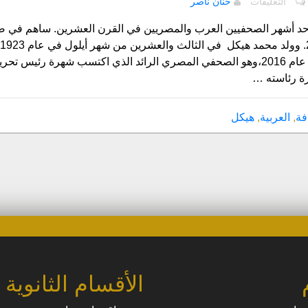
التعليقات
حنان ناصر
محمد
حسنين
د أشهر الصحفيين العرب والمصريين في القرن العشرين. ساهم في صي
هيكل
الأيقونة
عشر من شهر شباط عام 2016،وهو الصحفي المصري الرائد الذي اكتسب شهرة 
الصحفية
ة رئاسته …
مغلقة
فة
,
العربية
,
هيكل
الأقسام الثانوية