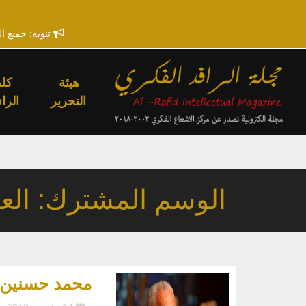
تنويه: جميع ا
هيئة
كلم
التحرير
الراف
الوسم المشترك: العر
محمد حسنين ه