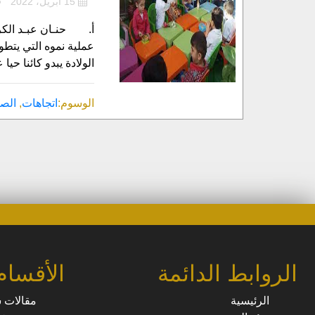
15 أبريل، 2022
أ‌. حنـان عبـد الكر
عملية نموه التي يتطو
الولادة يبدو كائنا ح
الوسوم:
اتجاهات
,
الصب
الروابط الدائمة
الأقسام
الرئيسية
مقالات 