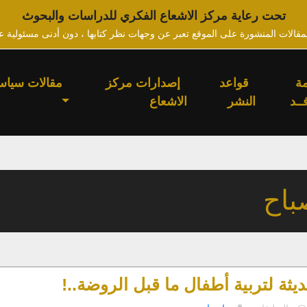
تحت رعاية مركز الاشعاع الفكري للدراسات والبحوث
لمقالات المنشورة على الموقع تعبر عن وجهات نظر كتابها ، دون أدنى مسئولية ع
ة
قواعد
إصدارات مركز
مقالات سياس
ــد
النشر
الاشعاع
باح
ديثة لتربية أطفال ما قبل الروضة..!
على