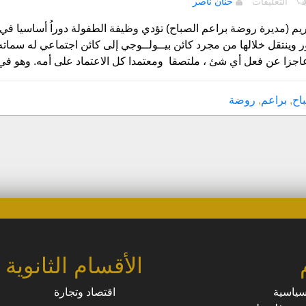
التعليقات
حنان ناصر
الاتجاهات
الحديثة
يم (مديرة روضة براعم الصباح) تؤدي وظيفة الطفولة دوراُ أساسيا في 
لتربية
ر وينتقل خلالها من مجرد كائن بيــولــوجي إلى كائن اجتماعي له سما
أطفال
يا عاجزا عن فعل أي شئ ، ملتصقا ومعتمدا كل الاعتماد على أمه. وهو في
ما
قبل
اح
,
براعم
,
روضة
الروضة..!
مغلقة
الأقسام الثانوية
سياسية
اقتصاد وتجارة