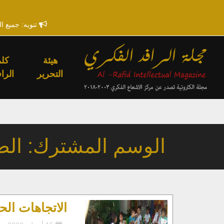
تنويه: جميع ا
هيئة
كلم
التحرير
الراف
الوسم المشترك: الص
الاتجاهات الح