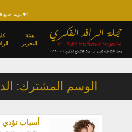
تنويه: جميع ا
هيئة
كلم
التحرير
الراف
الوسم المشترك: الد
أسباب تؤدي 