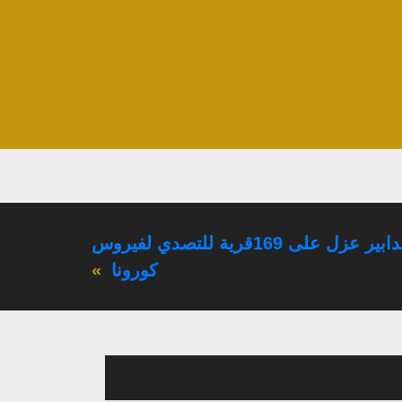
السلطات اللبنانيةتفرض تدابير عزل على 169قرية للتصدي لفيروس
كورونا
»