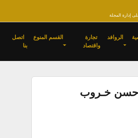
لى إدارة المجلة
ية
الروافد
تجارة
القسم المنوع
اتصل
واقتصاد
بنا
” حسن خـروب