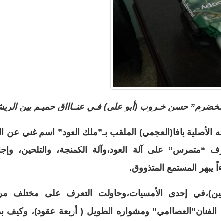
لمخضرم” حسن خـروب (أبو على) فـي عنــاااق حميـم بين الريشـ
لأصلية يافا(العجمي) الملقب بـ”ملك العود” اسم غني عن ال
زف “
متمرس
” على آلة العود،وآلة الكمنجة، والتلحين، وإجا
ً يبهر المستمع المتذووق.
ن)
،في إحدى الأمسيات،وحاولت التعرف على مختلف مراح
ا الفنان”العصاامي” ومشواره الطويل ( أربعة عقود)، وكيف ب