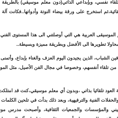
قاء نفسي، وبإبداعي الذاتي(دون معلم موسيقي) بالطريقة 
ئية،ثم استخرج على ورقة بيضاء النوتة وأدواتها..فكانت آلة ا
لم الموسيقى العربية هي التي أوصلتني الى هذا المستوى الف
 محاولا تطويرها الى الأفضل وبطريقة مميزة وبسيطة..
ين الشباب، الذين يجيدون اليوم العزف والغناء بإبداع، وأتمن
ي من تلقاء أنفسهم، وخصوصا في مجال الفن الأصيل، مثل الموسي
العود تلقائيا بذاتي ،وبدون أي معلم موسيقي،كنت قد امتلكت
لحفلات الفنية والترفيهية، وبعد ذلك بدأت في تلحين الكلما
ني والمؤسسات والجمعيات الثقافية، وأصبحت مدرس موسي