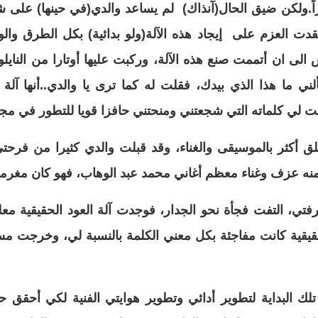
راً.ولكن ضيق الحال(آنذاك) لم يساعد والدي(في حينها) على 
قدت العزم على إيجاد هذه الآلة(ولو بدائية) بكل الطرق و
ى ان أتممت صنع هذه الآلة، وركبت عليها أوتارا من النايلو
ني ما هذا الذي بيدك، فقلت له كما ترى يا والدي..أنها آلة
 لي كلماته التي شجعتني ومنحتني حافزا قويا للتطور في مجال
لق أكثر بالموسيقى والغناء، وقد قبلت والدي كثيرا من فرح
نه عزف وغناء معظم أغاني محمد عبد الوهاب، فهو كان مغرما 
رفتي، التفت فجأة نحو الجدار، فوجدت آلة العود الحقيقية م
 عود حقيقية كانت مفاجئة بكل معني الكلمة بالنسبة لي، وخرج
 تلك البداية لتطوير أدائي وتطوير هوايتي الفنية لكي أحقق