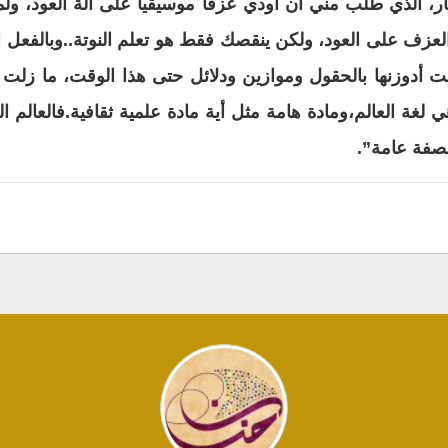
يم النجار، الذي طلب مني ان أودي عزفا موسيقيا على آلة العود، 
العزف على العود، ولكن ينقصك فقط هو تعلم النوتة..وبالفعل ا
ت أدوزنها بالحقول وموازين ودلائل حتى هذا الوقت، ما زلت 
ي لغة العالم،ومادة هامة مثل أية مادة علمية ثقافية.فالعال
بصفة عامة”.