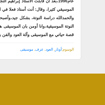
عام1996،بعد ان قابلت الأستاذ إبراه
الموسيقي كثيرا، وقال: أنت أستاذ فعلا في 
والحمدالله دراسة النوتة، بشكل جيد،وأصبح
النوتة الموسيقية،وانا أومن بان الموسيقى ه
قصة حياتي مع الموسيقى وآلة العود والفن 
الوسوم:
أوتار
,
العود
,
عزف
,
موسيقى