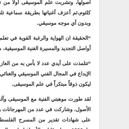
أصولها، وتشربت علم الموسيقى أولا من تل
كلثوم،ثم أعزف أغنياتها بطريقة سماعية تلقا
وبدون أي موجه موسيقي.
“الحقيقة ان الهواية والرغبة القوية في تع
أواصل التجديد والمسيرة الفنية الموسيقية،
“تتلمذت على أيدي عدد لا بأس به من العازف
الإبداع في المجال الفني الموسيقي والغنائ
ليكون ذوقاً مبتكراً في علم الموسيقى.
لقد طورت موهبتي الفنية مع الموسيقى وآلة 
الأصول، وشاركت في عدد من المهرجانات وا
على شهادات تقدير من المسرح الفلسطي