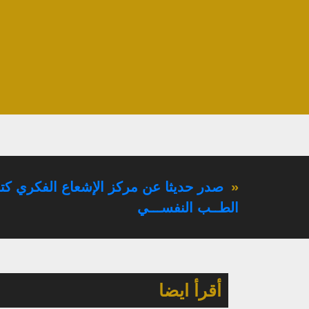
«
صدر حديثا عن مركز الإشعاع الفكري كتا
الطــب النفســـي
أقرأ ايضا