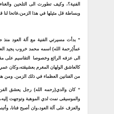
الفنية؟، وكيف تطورت الى التلحين والغنا
وبساطة قل مثيلها في هذا الزمن،فاتحا لنا قلبه
عماً(رحمة الله) اسمه محمد خروب يجيد الع
الى عزفه الرائع وخصوصا التقاسيم على مقام
كالعاشق الولهان المغرم بعشيقته،وكان عمي
من الفنانين العظماء في ذلك الزمن. ومن هن
” كان والدي(رحمه الله) رجل يعشق الفن 
والموسيقى نمت لدي الموهبة وتوجهت إليه،وح
والعزف على آلة العود،وان أصبح فنانا، وأتب