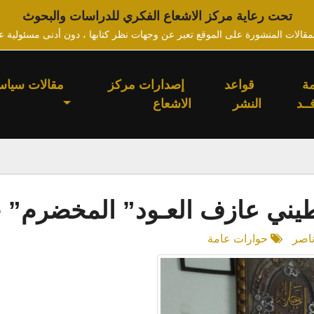
تحت رعاية مركز الاشعاع الفكري للدراسات والبحوث
لمقالات المنشورة على الموقع تعبر عن وجهات نظر كتابها ، دون أدنى مسئولية ع
ة
قواعد
إصدارات مركز
مقالات سياس
ــد
النشر
الاشعاع
لسطيني عازف العـود” المخضرم
ناصر
حوارات عامة