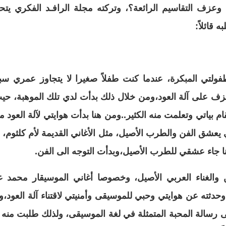
ء وعزف التقاسيم الرائعة؟، وتركته مجلة الرافـد الفكري يت
 قائلاً:
زف على آلة العود،ومن خلال ذلك بدأت لدي تلك الموهبة، حيث
 بياتي وتعلمت منه الكثير..ومن هنا بدأت هوايتي لآلة العود 
 يعشق الفن والطرب الأصيل، مثل الأغاني القديمة لأم كلثوم،
ا جاء عشقي للطرب الأصيل،وبدأت التوجه الى الفن.
والغناء العربي الأصيل، وخصوصا أغاني الموسيقار محمد ع
دثته عن هوايتي وحبي للموسيقى وأمنيتي لاقتناء آلة العود،
نى رسالة المحبة المتمثلة في لغة الموسيقى، ولذلك طلبت منه 