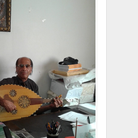
عازف
العـود”
المخضرم”
حسن
خـروب
مغلقة