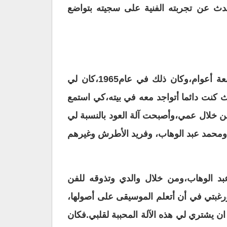
حدث عن تجربته الفنية على سجيته بتواضع
” بدأت مسيرتي الفنية مع آلة العود منذ طفولتي المبكرة، عندما كنت طفلاً صغيرا لا يتجاوز عمري سبعة أعوام،وكان ذلك في عام1965،كان لي
 كنت دائما أتواجد معه في بيته،كي استمع
من خلال عمي،وأصبحت آلة العود بالنسبة لي
 ومحمد عبد الوهاب، وفريد الأطرش وغيرهم
بد الوهاب،ومن خلال والدي وتذوقه للفن
ورغبتي في أن أتعلم الموسيقى على أصولها،
ان يشتري لي هذه الآلة المحببة لقلبي.فكان