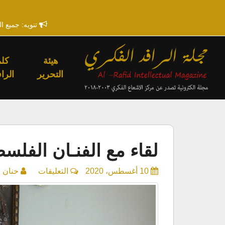
تنويه: جميع ا
هيئة
كلم
التحرير
الراف
لقاء مع الفنـان الف
على
10 أغسطس، 2020
التعليقات
حنان 
لقاء
مع
الفنـان
الفلسطيني