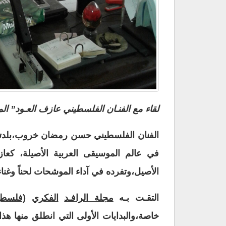
لقاء مع الفنـان الفلسطيني عازف العـود” ا
الفنان الفلسطيني حسن رمضان خروب،بلدته ا
في عالم الموسيقى العربية الأصيلة، كعا
الأصيل،وتفرده في آداء الموشحات لحناً وغناءا
التقـت بـه
مجلة الرافـد
الفكري
(فلسطي
خاصة،والبدايات الأولى التي انطلق منها هذ