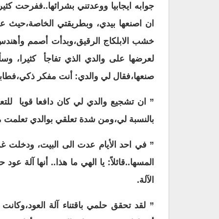
جوابه ايجابيا ووعدتني بشرائها..ففرحت كثي
ان اصنعها بيدي، وبطريقتي الخاصة،حيث ع
خشب الابلكاج الرقيق،وبدأت أصمم وأهندس ال
لعرضها على والدي الذي تفاجأ كثيرا، وسأل
صنعها،فقال لي والدي: أنت مفكر ذكي،فطابت
” ان تشجيع والدي لي كان دافعا قويا للتع
بالنسبة لي،ومن شدة تعلقي بوالدي تعلمت م
” في احد الأيام عدت الى البيت، ودخلت غ
المسها..قائلاً: يا الهي ما هذا.. أنها آلة
الآلة.
” لقد تحقق حلمي باقتناء آلة العود،وكانت