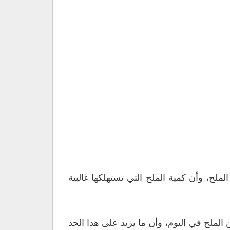
لملح، وأن كمية الملح التي تستهلكها غالبية
صحية في بريطانيا توصي،بألا يتناول الشخص البالغ أكثر من 6 غرامات من الملح في اليوم، وأن ما يزيد على هذا الحد