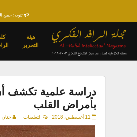
تنويه: جميع ا
هيئة
كلم
التحرير
الراف
دراسة علمية تكشف أن ا
بأمراض القلب
على
11 أغسطس، 2018
التعليقات
حنان 
دراسة
علمية