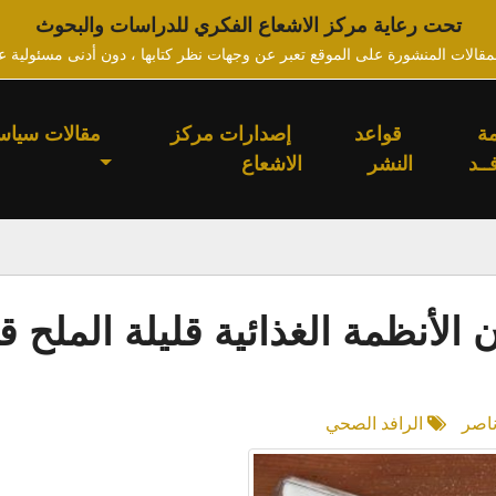
تحت رعاية مركز الاشعاع الفكري للدراسات والبحوث
لمقالات المنشورة على الموقع تعبر عن وجهات نظر كتابها ، دون أدنى مسئولية ع
ة
قواعد
إصدارات مركز
مقالات سياس
ــد
النشر
الاشعاع
لأنظمة الغذائية قليلة الملح قد
ناصر
الرافد الصحي