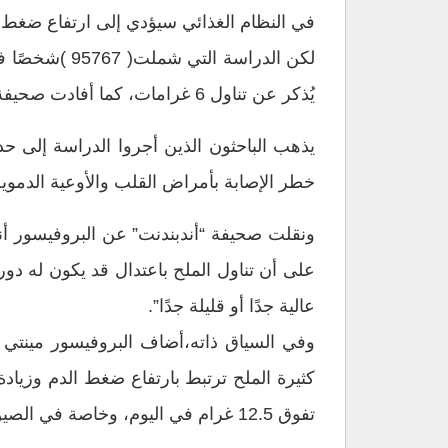
في النظام الغذائي سيؤدي إلى ارتفاع ضغط ا
يُذكر عن تناول 6 غرامات، كما أفادت صحيفة “أندبندنت” في تقرير عن الدراسة ذات النتائج المثيرة للجدل.
خطر الإصابة بأمراض القلب والأوعية الدموية
ونقلت صحيفة “أندبندنت” عن البروفيسور أندر
على أن تناول الملح باعتدال قد يكون له دور
عالية جدًا أو قليلة جدًا”.
وفي السياق ذاته،أضاف البروفيسور مينتي 
كثيرة الملح ترتبط بارتفاع ضغط الدم وزيا
تفوق 12.5 غرام في اليوم، وخاصة في الصين، حيث تُستخدَم صلصة الصويا على نطاق واسع.