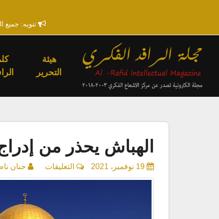
تنويه: جميع ا
هيئة
كلم
التحرير
الراف
الهباش يحذر من إدراج 
على
19 نوفمبر، 2021
التعليقات
حنان ناص
الهباش
يحذر
من
إدراج