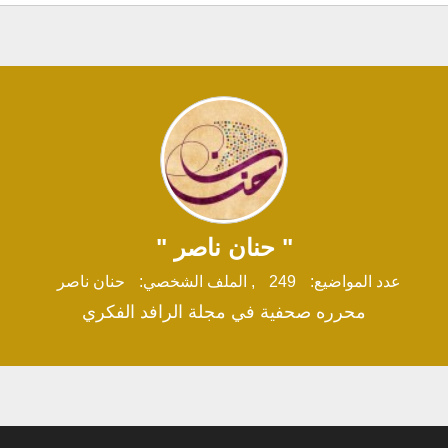
" حنان ناصر "
عدد المواضيع:
249
,
الملف الشخصي:
حنان ناصر
محرره صحفية في مجلة الرافد الفكري