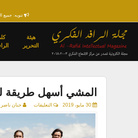
تنويه: جميع ا
هيئة
كلم
التحرير
الراف
المشي أسهل طريقة لح
على
30 مايو، 2019
التعليقات
حنان ناصر
المشي
أسهل
طريقة
لحياة