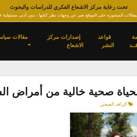
تحت رعاية مركز الاشعاع الفكري للدراسات والبحوث
لمقالات المنشورة على الموقع تعبر عن وجهات نظر كتابها ، دون أدنى مسئولية ع
ة
قواعد
إصدارات مركز
مقالات سياس
ــد
النشر
الاشعاع
ياة صحية خالية من أمراض الس
الرافد الصحي