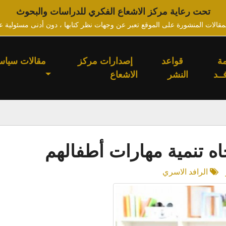
تحت رعاية مركز الاشعاع الفكري للدراسات والبحوث
لمقالات المنشورة على الموقع تعبر عن وجهات نظر كتابها ، دون أدنى مسئولية ع
ة
قواعد
إصدارات مركز
مقالات سياس
ــد
النشر
الاشعاع
اه تنمية مهارات أطفالهم
الرافد الاسري