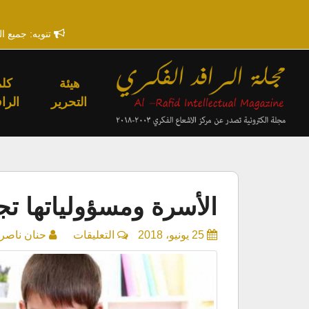
تنويه: جميع ا
هيئة
كلم
التحرير
الراف
الأسرة ومسؤولياتها تج
على
25 يونيو، 2018
التعليقات
حنان ناصر
الأسرة
ومسؤولياتها
تجاه
تنمية