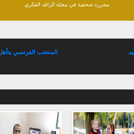
محرره صحفية في مجلة الرافد الفكري
يد