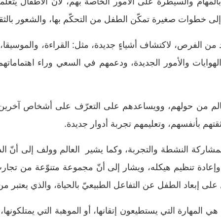
لمهام والسيطرة على الأمور الخاصة بهم، لأنّ الأطفال يتعل
لى خطوات صغيرة تمكّن الطفل من التحكّم بها، والشعور بالثقة و
من الفرص، لاكتشاف أشياءٍ جديدة، مثل: القراءة، والموسيقا، و
 الهوايات والأمور الجديدة، ودعمهم في السعي وراء اهتماماته
الم من حولهم، وويساعدهم على التعرّف على أشخاص آخرين،
ثقتهم بأنفسهم، وتعليمهم تجربة أدوار جديدة.
شاركة النشطة والتجربة، وكما يشير العالم وولف إلى أنّ الد
 وإعادة تنظيم هيكله، ويشار إلى أنّ مجموعة متنوّعة من تجارب 
لى إبعاد الطفل عن التفاعل الطبيعيّ بالحياة، والذي يعتبر من 
 هي المهارة التي يستطيعون إتقانها، أو الموهبة التي يمتلكونه