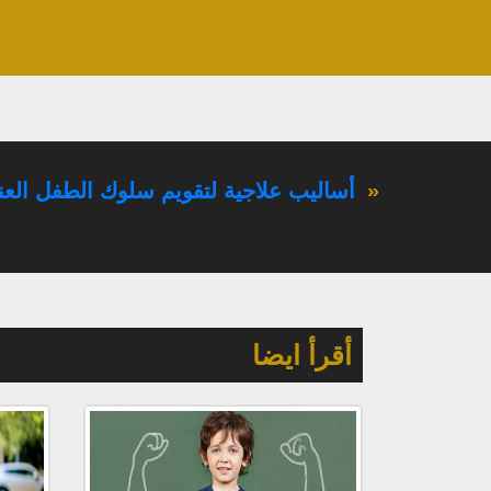
«
أساليب علاجية لتقويم سلوك الطفل العن
أقرأ ايضا