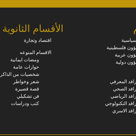
الأقسام الثانوية
سياسية
اقتصاد وتجارة
ون فلسطينية
الاقسام المنوعه
ون عربية
ومضات ايمانية
ون دولية
حوارات عامة
شخصيات من الذاكرة
رافد المعرفي
شعر وخواطر
رافد الصحي
قصة قصيرة
رافد الرياضي
فن تشكيلي
رافد التكنولوجي
كتب ودراسات
رافد الاسري