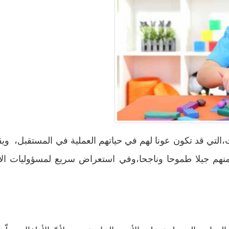
ت،التي قد تكون عونا لهم في حياتهم العملية في المستقبل، و
ا منهم جيلا طموحا وناجحا،وفي استعراض سريع لمسؤوليات الأ