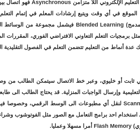
Asynchronous فهو اتصال بين المعلم والمتعلم يمكّن المعلم من وضع مصادر مع خطة
 الموقع في أي وقت ويتبع
إرشادات المعلم في إتمام التعلم
لمدمج
) Blended Learning فيشمل مجموعة من الوسائط المصممة لتتمم بعضها بعضا والتي تعزز التعلم
مثل
برمجيات التعلم التعاوني الافتراضي الفوري، المقررات الم
ك عدة أنماط من التعليم تتضمن التعلم في الفصول التقليدية ال
في ثابت أو خليوي، وعبر خط الاتصال سيتمكن الطالب من و
عليمية وإرسال الواجبات المنزلية. قد يحتاج الطالب الى
طابعة
فيم
ستخدام احد برامج التعامل مع الصور مثل
الفوتوشوب وشراء ك
ي
) Flash Memory أمرا مسهلا
وعمليا
.