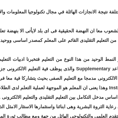
فة نتيجة الانجازات الهائلة في مجال تكنولوجيا المعلومات وال
عوب معا ان النهضة الحقيقية فى اى بلد لايأتى الا بنهضة تعلي
 من التعليم التقليدى القائم على المعلم كمصدر
اساسى ووحيد لل
لنمط الوحيد من هذا النوع من التعليم فتخبرنا ادبيات التعلي
عد
Supplementary والذى يوظف فية التعليم الالكترونى جزئيا
فى 
التعلم لدى الطلاب
لى اساس مدخل التكامل بين
التعليم التقليدى والتعليم الالكترونى
.
ية الثروة البشرية وهى ابنائنا واستثمارها الاستثار
الامثل ال
تقدم العلمى
والتكنولوجى الهائل من جهة ومع مطالب ثورة المع