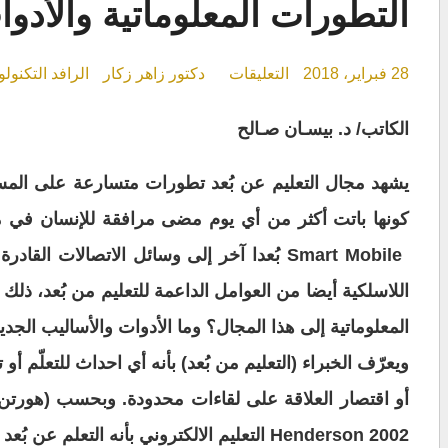
التطورات المعلوماتية والأدوات
على
28 فبراير، 2018
التعليقات
دكتور زاهر زكار
الرافد التكنول
التطورات
المعلوماتية
الكاتب/ د. بيسـان صـالح
والأدوات
التكنولوجية
تفتح
يشهد مجال
التعليم عن بُعد تطورات متسارعة على المست
أبواباً
جديدة
كونها باتت أكثر من أي يوم مضى مرافقة للإنسان في مخ
أمام
التعليم
Smart Mobile بُعدا آخر إلى وسائل الاتصالات القادرة على تشغيل
الإلكتروني…!
مغلقة
اللاسلكية أيضا من العوامل الداعمة للتعليم من بُعد، ذلك
أ
المعلوماتية إلى هذا المجال؟ وما الأدوات
والأساليب الجديد
ويعرّف الخبراء (التعليم من بُعد) بأنه أي احداث للتعلّم أ
أو اقتصار العلاقة على لقاءات محدودة. وبحسب (هورتن
Henderson 2002 التعليم الالكتروني بأنه التعلم عن
بُعد 