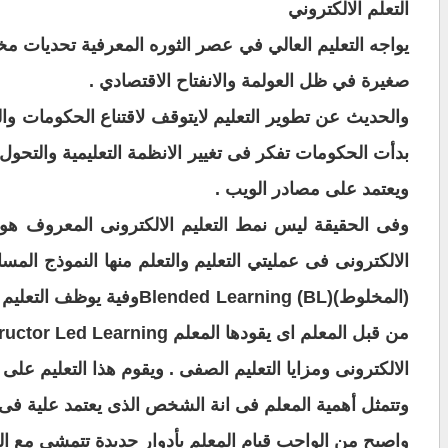
التعلم
الالكتروني
يواجه التعليم العالي في عصر الثوره المعرفية
تحديات مختل
صغيرة في ظل العولمة
والانفتاح الاقتصادي
.
والحديث عن تطوير التعليم لايتوقف لاقتناع
الحكومات والش
بدأت الحكومات تفكر فى
تغيير الانظمة التعليمية والتحول
ويعتمد
على مصادر الويب
.
وفى الحقيقة ليس نمط التعليم الالكترونى المعروف
هو ا
الالكترونى فى عمليتي التعليم والتعلم
منها النموذج المسا
(المخلوط
)(BL) Blended Learningوفية يوظف التعليم الالكترونى مدمجا مع التعليم الصفى بحيث يتشاركا فية معا
من قبل المعلم اى
يقودها المعلم
Instructor Led Learning وهذا يعنى ان المعلم هو الموجهة لعملية
الالكترونى ومزايا التعليم الصفى . ويقوم هذا التعليم ع
وتتمثل أهمية المعلم فى انة
الشخص الذى يعتمد علية فى رعا
واصبح من الواجب قيام المعلم بأدوار جديدة تتمشى مع ال