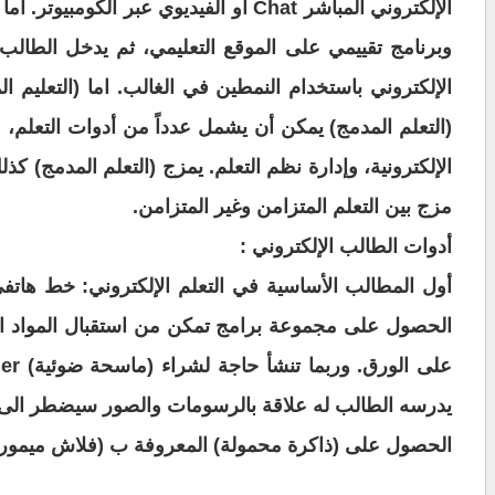
الإلكتروني
المباشر
Chat أو الفيديوي عبر الكومبيوتر. أما التعليم الإلكتروني اللا متزامن
وبرنامج تقييمي على الموقع التعليمي، ثم يدخل الطالب
الإلكتروني باستخدام النمطين في الغالب. اما (التعليم ا
(التعلم المدمج) يمكن أن يشمل عدداً من أدوات التعلم، 
الإلكترونية، وإدارة نظم التعلم. يمزج
(التعلم المدمج) كذل
مزج بين التعلم
المتزامن وغير المتزامن
.
أدوات الطالب الإلكتروني
:
أول المطالب الأساسية في
التعلم الإلكتروني: خط هات
الحصول على مجموعة برامج
تمكن من استقبال المواد الت
على الورق. وربما
تنشأ حاجة لشراء (ماسحة ضوئية
) Scanner لنقل أي مطبوعات الى الوسط الرقمي، وخصوصا
يدرسه الطالب له
علاقة بالرسومات والصور سيضطر الى ا
الحصول على (ذاكرة محمولة) المعروفة ب (فلاش ميمور