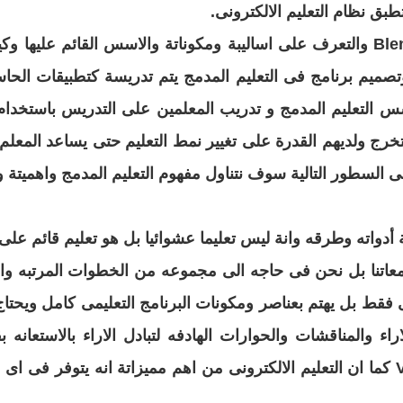
 تطبق نظام
التعليم الالكترونى
.
تصميم برنامج فى التعليم المدمج يتم تدريسة كتطبيقات الح
س التعليم المدمج و تدريب المعلمين على التدريس
باستخدام 
رج ولديهم القدرة على تغيير نمط التعليم حتى
يساعد المعلم
فى السطور التالية سوف نتناول مفهوم
التعليم المدمج واهميتة 
 أدواته وطرقه وانة ليس تعليما عشوائيا بل هو تعليم قائم عل
عاتنا بل نحن فى حاجه الى مجموعه من الخطوات المرتبه
وال
ى فقط بل يهتم بعناصر ومكونات البرنامج
التعليمى كامل ويحتاج 
اراء والمناقشات والحوارات
الهادفه لتبادل الاراء بالاستعانه 
الالكترونى من اهم مميزاتة انه يتوفر فى اى 