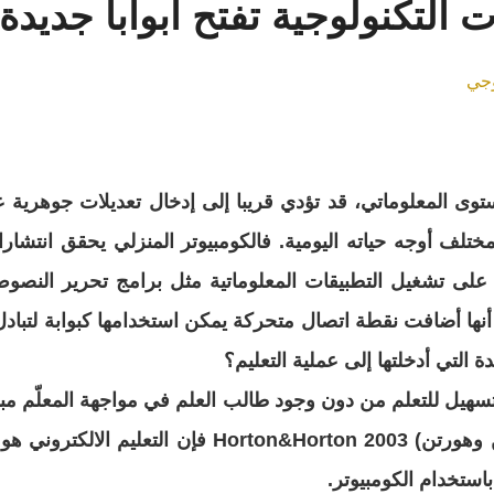
 التكنولوجية تفتح أبواباً جديدة
وجي
وى المعلوماتي، قد تؤدي قريبا إلى إدخال
تعديلات جوهرية على
تلف أوجه حياته اليومية
. فالكومبيوتر المنزلي يحقق انتشار
التطبيقات المعلوماتية مثل برامج تحرير النصو
نها أضافت نقطة اتصال متحركة يمكن استخدامها كبوابة لتبا
ة التي أدخلتها إلى عملية التعليم؟
و تسهيل للتعلم من دون
وجود طالب العلم في مواجهة المعلّم م
 وهورتن
) Horton&Horton 2003 فإن التعليم الالكتروني هو: (أي استخدام لتقنية الانترنت
باستخدام الكومبيوتر
.