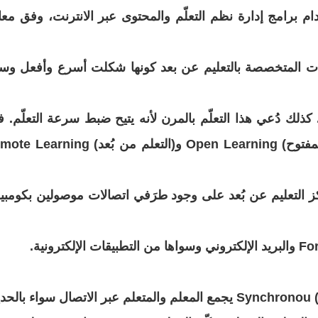
دام برامج
إدارة نظم التعلّم والمحتوى عبر الانترنت، وفق معاي
 المتخصصة بالتعليم عن بعد
كونها شكلت أسرع وأفعل وسي
 كذلك دُعي هذا التعلّم بالمرن لأنه يتيح ضبط سرعة التعلّم. ف
مفتوح
) Open Learning و(التعلم من بُعد
Remote Learning
ز
التعليم عن بُعد على وجود طرَفي اتصالات موصولين بكومبيو
الإلكترونية
.
) Synchronou يجمع المعلم والمتعلم عبر الاتصال سواء بالح