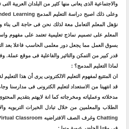
والاجتماعية الذى يعانى منها كثير من البلدان العربية التى
وعلى ذلك اصبح دراسة التعليم المدمج
Blended Learning والتعرف على اساليبة ومكوناتة والاسس القائم عليها وكيفية تصميم التعليم
نؤهل المعلم التعامل معة لذلك نحن فى
حاجة الى بناء و
المعلم على تصميم نماذج
تعليمية تعتمد على مفهوم واس
بسوق العمل مما
يجعل دور معلمى الحاسب فاعلا بعد التخ
قدر كبير من
التمكن والتاثير والفاعلية فى موقع عملة. و
لماذا
التعليم المدمج؟ :
ان المتتبع لمفهوم التعليم الالكترونى يرى أن هذا التعليم
لة
قد انتهينا من الاستعداد لتعليم
الكترونى فى مدارسنا وجام
مدخلاته وعملياته
ومخرجاته كما انة لايهتم بتقديم المحتو
الطلاب والمعلمين من خلال تبادل الخبرات التربويه وال
Chatting وغرف الصف الافتراضيه
Virtual Classroom كما ان التعليم
فى وقتنا الحاضر عيوبة منها
: