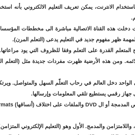
استخدام الانترنت، يمكن تعريف التعليم الالكتروني بأنه استخ
.
ت
دخلت هذه القناة الاتصالية مباشرة الى مخططات المؤسسات
مهمة ظهر مفهوم جديد في التعليم يدعى (التعلم المرن
).
 المتعلم القدرة على التعلم وفقا للظروف التي يود
مراعاتها.
تلائمه. ومن هذه الأرضية ظهرت مفردات
جديدة مثل (التعلم ال
واحد دخل العالم في رحاب التعلّم السهل والمتواصل. ويرتك
تى جهاز رقمي يستطيع تلقي المعلومات وإرسالها
.
 المدمجة أو ال
DVD والملفات على اختلاف (أنساقها
) Formats والبريد الإلكتروني وسواها من التطبيقات
، واللامتزامن والمدمج. الأول وهو (التعليم الإلكتروني
المتزامن