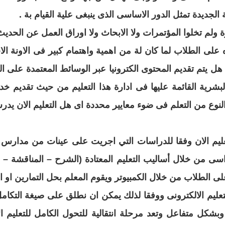
الجديدة تمثل الدور الاساسى الذى ينبغى علية القيام بة
.
ة ولم تخلوا المؤتمرات ولا الابحاث
ولا اوراق العمل عن الحديث 
على الطلاب لما كان لة
من اهمية واهتمام كبير فى الاونة ال
 هل يتم
تقديم المحتوى الكترونيا عبر الوسائط المعتمدة على 
بشرية القائمة عليها فى ادارة هذا التعليم من حيث تقديم خد
نوع من التعلم فى ضوء معايير محددة اى هل التعليم الان يد
تعليم الان وفقا للدراسات التي اجريت على عينات من مدارس
ا
راسى من
خلال أساليب التعليم المعتادة (الشرح – المناقشة – 
الطلاب من خلال الكمبيوتر ويقوم المعلم بحل التمارين او اج
لتعليم الالكترونى ووفقا لذلك يمكن ان نطلق على صيغة
التكامل
وبشكل متفاعل وتعد مرحلة انتقالية
للتحول الكامل للتعليم ا