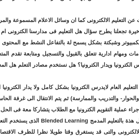
عن التعليم الالكترونى كما ان وسائل الاعلام المسموعة
والمرئ
اخيرة تجعلنا يطرح سؤال هل التعليم فى مدارسنا
الكترونى ام ل
الكمبيوتر وشبكتة بشكل يسمح لة
بالتفاعل النشط مع المحتوى 
مات ومهام ادارية تتعلق
بالقبول والتسجيل ومتابعة تقدم المتع
رس
الكترونيا ويدار الكترونيا؟ هل نستخدم مصادر التعلم هل المع
لتعليم العام لايدرس الكترونيا بشكل كامل
ولا يدار الكترونيا ا
والحوار- والتدريب والممارسة) ثم
يتم الانتقال الى غرفة الحا
راء عملية التقويم
الكترونيا مع الطلاب يتشاركا معة فى الحل
.
 هذة بالتعليم المدمج
Blended Learning الذى يستخدم ال
لالكترونى والتى قد يستغرق وقتا طويلا نظرا للظرف
الاقتصاد