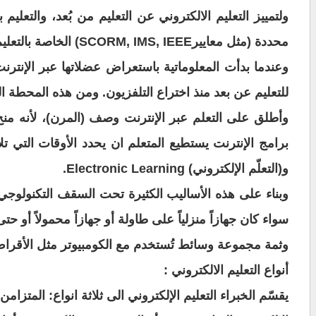
ولتمييز التعليم الالكتروني عن التعليم من بُعد،
والتعليم ب
محددة (مثل معايير
SCORM, IMS, IEEE) الخاصة بالتعليم
وعندما بدأت المعلوماتية باستعراض عضلاتها عبر الإنترن
للتعليم عن بعد منذ اختراع التلفزيون. ومن هذه المحطة
ال
وأطلق على التعلم عبر
الإنترنت وصف (المرن)، لأنه منح
برامج
الإنترنت يستطيع المتعلم ان يحدد الأوقات التي 
و(التعلّم الإلكتروني
) Electronic Learning.
وبناء على هذه الأساليب الكثيرة
تحت السقف التكنولوجي ال
سواء كان جهازاً منزلياً
على طاولة أو جهازاً محمولاً أو ح
وثمة مجموعة وسائط تُستخدم مع الكومبيوتر مثل الأقراص
أنواع التعليم الالكتروني
:
يقسّم الخبراء التعليم الإلكتروني
الى ثلاثة انواع: المتزامن