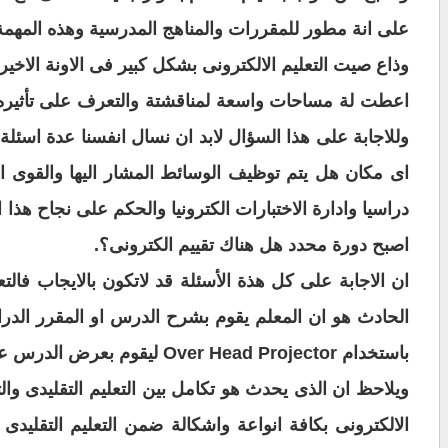
على انة مطور للمقررات والمناهج المدرسية وهذه المهمة
وذاع صيت
التعليم الالكترونى بشكل كبير فى الاونة الاخير
اعطت لة مساحات واسعة لمناقشتة والتعرف على تأثيره 
وللاجابة على هذا السؤال لابد ان نسال انفسنا عدة اسئلة
اى مكان هل يتم توظيف الوسائط المشار اليها والقوى
ال
دراسيا وادارة الاختبارات الكترونيا والحكم
على نجاح هذا ال
اصبح دورة محدد هل
هناك تقييم الكترونى؟
.
ان الاجابة على كل هذة الأسئلة قد
لاتكون بالايجاب فال
الحادث هو ان المعلم يقوم بشرح الدرس او المقرر الد
باستخدام
Over Head Projector ليقوم بعرض الدرس على
ويلاحظ ان الذى يحدث هو
تكامل بين التعليم التقليدى وا
الالكترونى
بكافة انواعة واشكالة ضمن التعليم التقليدى 