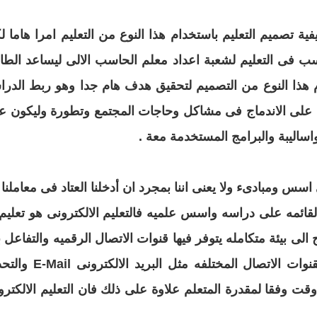
باستخدام هذا النوع من التعليم امرا هاما ل
اسب فى
التعليم لشعبة اعداد معلم الحاسب الالى ليساعد الطا
هذا النوع من التصميم لتحقيق هدف هام جدا وهو ربط الدرا
 على الاندماج فى مشاكل وحاجات المجتمع وتطورة وليكون ع
واساليبة والبرامج المستخدمة معة
.
ى اسس ومبادىء ولا
يعنى اننا بمجرد ان
أدخلنا العتاد فى معاملنا ا
قائمه على دراسه واسس علميه فالتعليم الالكترونى هو تعليم 
الى بيئة متكامله يتوفر فيها قنوات الاتصال الرقميه والتفاعل
ب
بقنوات الاتصال المختلفه مثل البريد الالكترونى
E-Mail والتحدث
وقت وفقا لمقدرة المتعلم علاوة على ذلك
فان التعليم الالكتر